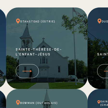
STANSTEAD (ESTRIE)
DUD
SAINTE-THÉRÈSE-DE-
L’ENFANT-JÉSUS
SAIN
SAI
BOWMAN (OUTAOUAIS)
(CH