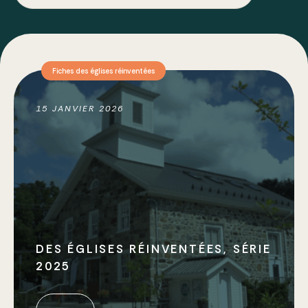
Fiches des églises réinventées
Guides
Fiches des églises réinventées
Réalisations
Rapports annuels
15 JANVIER 2026
Bulletins
Types de travaux
DES ÉGLISES RÉINVENTÉES, SÉRIE
2025