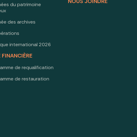
NOUS JOINDRE
nées du patrimoine
ieux
née des archives
érations
oque international 2026
E FINANCIÈRE
ramme de requalification
ramme de restauration