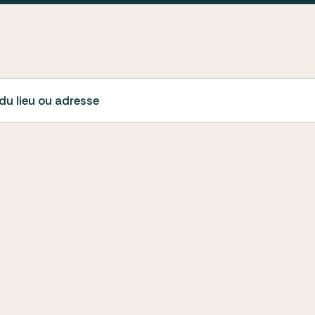
du lieu ou adresse
SAGUENAY (SAGUENAY-LAC-SAINT-
SA
JEAN)
JE
CENTRE ÉVANGÉLIQUE DE
ÉGL