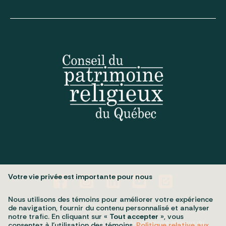
Votre vie privée est importante pour nous
Nous utilisons des témoins pour améliorer votre expérience
Politique de confidentialité
Mes préférences cookies
de navigation, fournir du contenu personnalisé et analyser
notre trafic. En cliquant sur «
Tout accepter
», vous
Tous droits réservés 2026 © Conseil du patrimoine religieux du
consentez à l’utilisation des témoins.
Politique relative aux