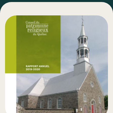
Fiches des églises réinventées
Guides
Réalisations
Rapports annuels
Bulletins
Types de travaux