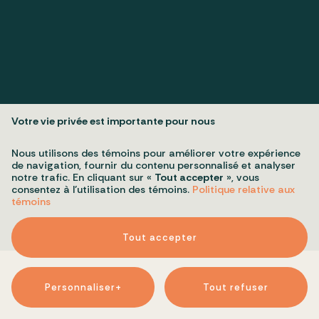
Politique de confidentialité
Mes préférences cookies
Votre vie privée est importante pour nous
Tous droits réservés 2026 © Conseil du patrimoine religieux du
Nous utilisons des témoins pour améliorer votre expérience
Québec
de navigation, fournir du contenu personnalisé et analyser
Conception et réalisation :
Nubee
notre trafic. En cliquant sur «
Tout accepter
», vous
consentez à l’utilisation des témoins.
Politique relative aux
témoins
Tout accepter
Personnaliser
+
Tout refuser