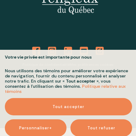
Votre vie privée est importante pour nous
Politique de confidentialité
Mes préférences cookies
Nous utilisons des témoins pour améliorer votre expérience
Tous droits réservés 2026 © Conseil du patrimoine religieux du
de navigation, fournir du contenu personnalisé et analyser
Québec
notre trafic. En cliquant sur «
Tout accepter
», vous
Conception et réalisation :
Nubee
consentez à l’utilisation des témoins.
Politique relative aux
témoins
Tout accepter
Personnaliser
+
Tout refuser