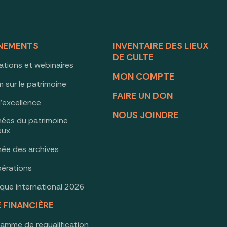
NEMENTS
INVENTAIRE DES LIEUX
DE CULTE
ations et webinaires
MON COMPTE
 sur le patrimoine
FAIRE UN DON
d’excellence
NOUS JOINDRE
nées du patrimoine
ieux
née des archives
érations
oque international 2026
E FINANCIÈRE
ramme de requalification