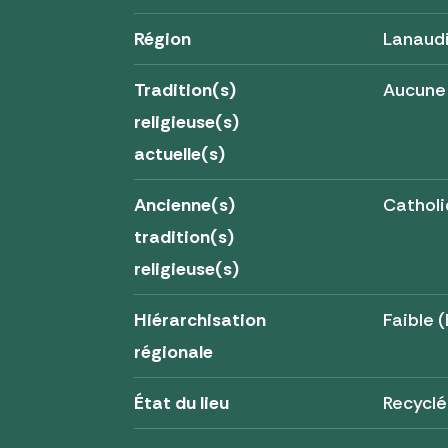
Région
Lanaud
Tradition(s)
Aucune
religieuse(s)
actuelle(s)
Ancienne(s)
Cathol
tradition(s)
religieuse(s)
Hiérarchisation
Faible (
régionale
État du lieu
Recyclé