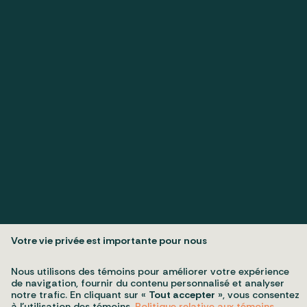
Votre vie privée est importante pour nous
Politique de confidentialité
Mes préférences cookies
Nous utilisons des témoins pour améliorer votre expérience
Tous droits réservés 2026 © Conseil du patrimoine religieux du
de navigation, fournir du contenu personnalisé et analyser
Québec
Conception et réalisation :
Nubee
notre trafic. En cliquant sur «
Tout accepter
», vous consentez
à l’utilisation des témoins.
Politique relative aux témoins