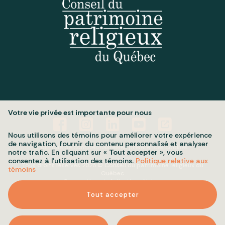
Votre vie privée est importante pour nous
Nous utilisons des témoins pour améliorer votre expérience
de navigation, fournir du contenu personnalisé et analyser
Politique de confidentialité
Mes préférences cookies
notre trafic. En cliquant sur «
Tout accepter
», vous
consentez à l’utilisation des témoins.
Politique relative aux
Tous droits réservés 2026 © Conseil du patrimoine religieux du
témoins
Québec
Conception et réalisation :
Nubee
Tout accepter