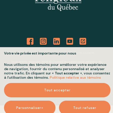
Politique de confidentialité
Mes préférences cookies
Votre vie privée est importante pour nous
Tous droits réservés 2026 © Conseil du patrimoine religieux du
Nous utilisons des témoins pour améliorer votre expérience
Québec
de navigation, fournir du contenu personnalisé et analyser
Conception et réalisation :
Nubee
notre trafic. En cliquant sur «
Tout accepter
», vous consentez
à l’utilisation des témoins.
Politique relative aux témoins
Tout accepter
Personnaliser
+
Tout refuser