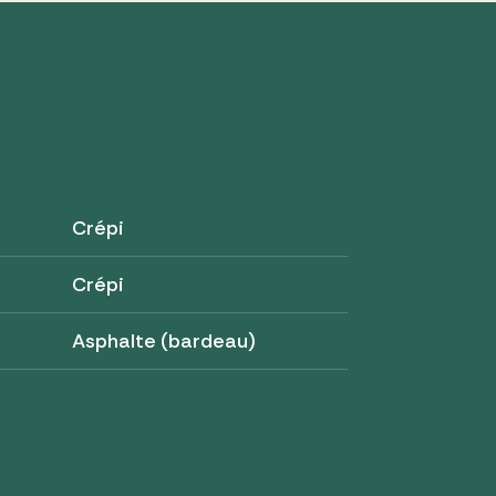
Crépi
Crépi
Asphalte (bardeau)