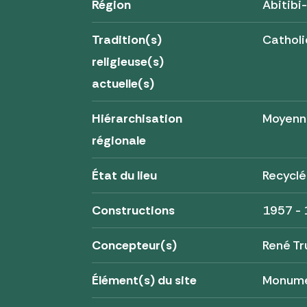
Région
Abitib
Tradition(s)
Cathol
religieuse(s)
actuelle(s)
Hiérarchisation
Moyenn
régionale
État du lieu
Recyclé
Constructions
1957 -
Concepteur(s)
René Tr
Élément(s) du site
Monum