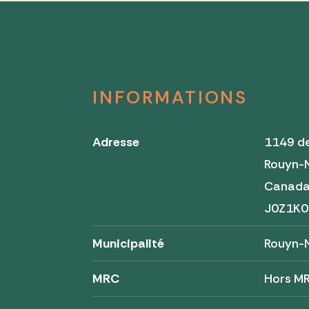
INFORMATIONS
Adresse
1149 de
Rouyn-
Canad
J0Z1K0
Municipalité
Rouyn-
MRC
Hors M