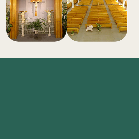
INFORMATIONS
Adresse
344 Principale
Saint-Thomas-Didyme
(Québec) Canada
G0W1P0