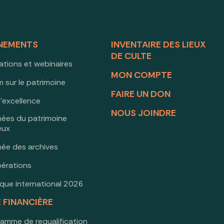
NEMENTS
INVENTAIRE DES LIEUX
DE CULTE
ations et webinaires
MON COMPTE
 sur le patrimoine
FAIRE UN DON
d’excellence
NOUS JOINDRE
nées du patrimoine
ieux
née des archives
érations
oque international 2026
E FINANCIÈRE
ramme de requalification