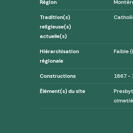
Région
Montér
Tradition(s)
Cathol
religieuse(s)
actuelle(s)
Hiérarchisation
Faible (
régionale
Constructions
1867 -
Élément(s) du site
Presbyt
cimeti