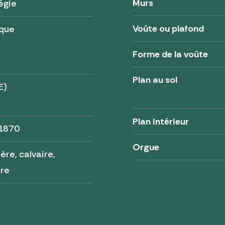
Murs
égie
Voûte ou plafond
ique
Forme de la voûte
Plan au sol
E)
Plan intérieur
 1870
Orgue
ère, calvaire,
ère