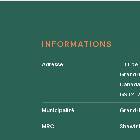
INFORMATIONS
Adresse
111 5e
Grand-
Canad
G9T2L
Municipalité
Grand-
MRC
Shawini