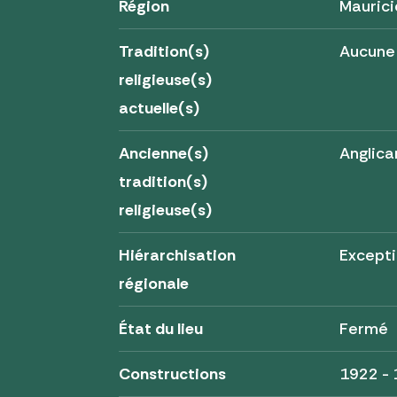
Région
Maurici
Tradition(s)
Aucune
religieuse(s)
actuelle(s)
Ancienne(s)
Anglica
tradition(s)
religieuse(s)
Hiérarchisation
Excepti
régionale
État du lieu
Fermé
Constructions
1922 -