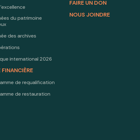
FAIRE UN DON
d’excellence
NOUS JOINDRE
nées du patrimoine
ieux
née des archives
érations
oque international 2026
E FINANCIÈRE
ramme de requalification
ramme de restauration