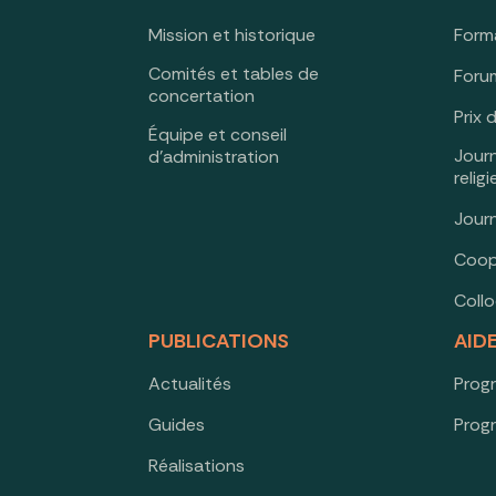
Mission et historique
Form
Comités et tables de
Forum
concertation
Prix 
Équipe et conseil
Jour
d’administration
relig
Jour
Coop
Coll
PUBLICATIONS
AID
Actualités
Prog
Guides
Prog
Réalisations