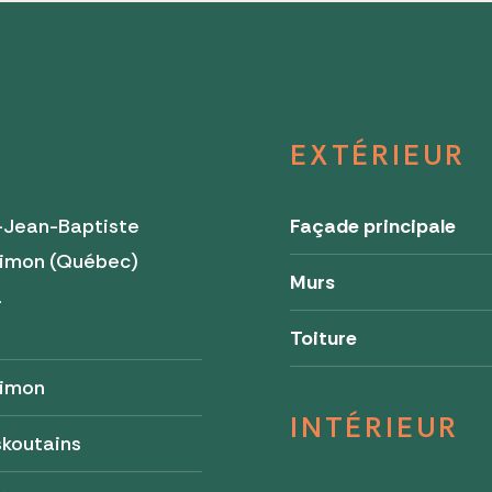
EXTÉRIEUR
-Jean-Baptiste
Façade principale
Simon (Québec)
Murs
a
0
Toiture
Simon
INTÉRIEUR
skoutains