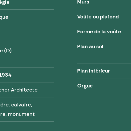
Murs
égie
Voûte ou plafond
ique
Forme de la voûte
Plan au sol
e (D)
Plan intérieur
 1934
Orgue
cher Architecte
ère, calvaire,
ère, monument