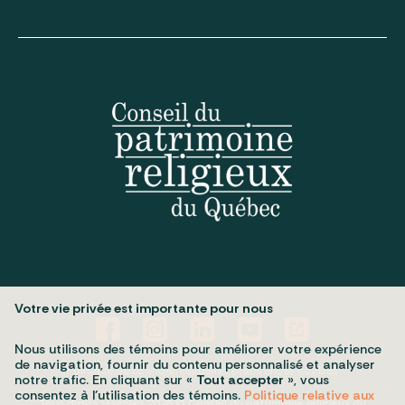
Votre vie privée est importante pour nous
Nous utilisons des témoins pour améliorer votre expérience
de navigation, fournir du contenu personnalisé et analyser
Politique de confidentialité
Mes préférences cookies
notre trafic. En cliquant sur «
Tout accepter
», vous
consentez à l’utilisation des témoins.
Politique relative aux
Tous droits réservés 2026 © Conseil du patrimoine religieux du