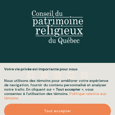
Votre vie privée est importante pour nous
Nous utilisons des témoins pour améliorer votre expérience
de navigation, fournir du contenu personnalisé et analyser
Politique de confidentialité
Mes préférences cookies
notre trafic. En cliquant sur «
Tout accepter
», vous
consentez à l’utilisation des témoins.
Politique relative aux
Tous droits réservés 2026 © Conseil du patrimoine religieux du
témoins
Québec
Conception et réalisation :
Nubee
Tout accepter