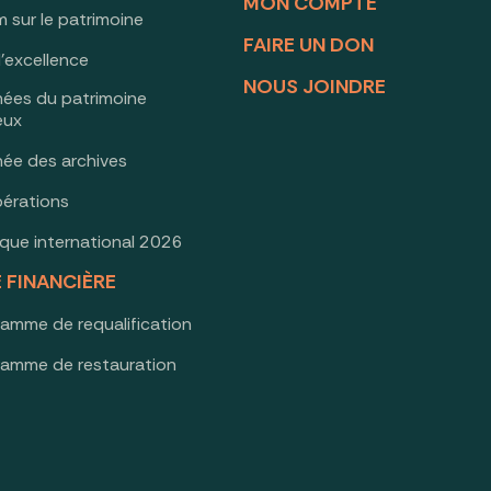
MON COMPTE
 sur le patrimoine
FAIRE UN DON
d’excellence
NOUS JOINDRE
nées du patrimoine
ieux
née des archives
érations
oque international 2026
E FINANCIÈRE
ramme de requalification
ramme de restauration