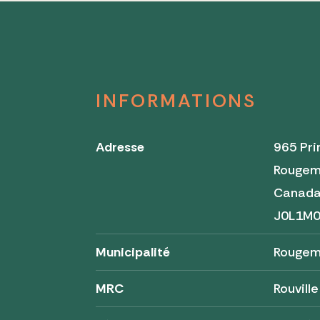
INFORMATIONS
Adresse
965 Pri
Rougem
Canad
J0L1M
Municipalité
Rougem
MRC
Rouville