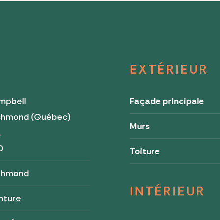
EXTÉRIEUR
mpbell
Façade principale
chmond (Québec)
Murs
a
0
Toiture
chmond
INTÉRIEUR
nture