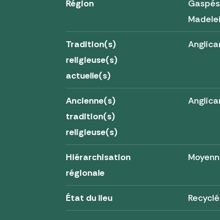
Région
Gaspési
Madele
Tradition(s)
Anglica
religieuse(s)
actuelle(s)
Ancienne(s)
Anglica
tradition(s)
religieuse(s)
Hiérarchisation
Moyenn
régionale
État du lieu
Recyclé