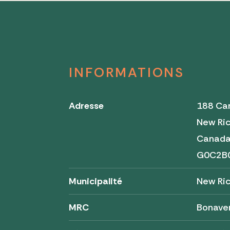
INFORMATIONS
Adresse
188 Ca
New Ri
Canad
G0C2B
Municipalité
New Ri
MRC
Bonave