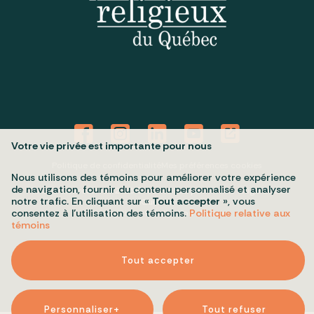
Votre vie privée est importante pour nous
Politique de confidentialité
Mes préférences cookies
Nous utilisons des témoins pour améliorer votre expérience
de navigation, fournir du contenu personnalisé et analyser
Tous droits réservés 2026 © Conseil du patrimoine religieux du
notre trafic. En cliquant sur «
Tout accepter
», vous
Québec
consentez à l’utilisation des témoins.
Politique relative aux
Conception et réalisation :
Nubee
témoins
Tout accepter
Personnaliser
+
Tout refuser