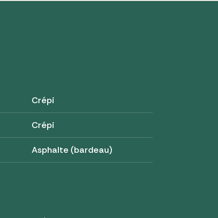
Crépi
Crépi
Asphalte (bardeau)