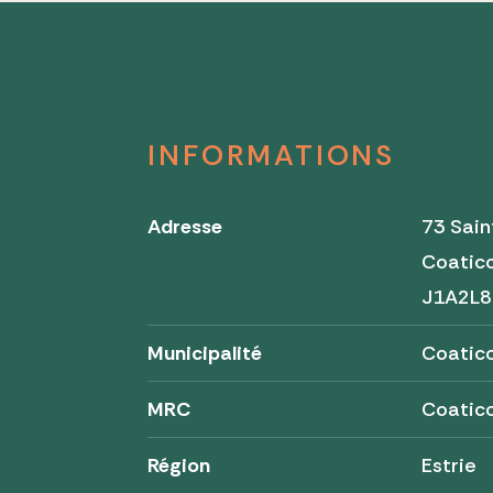
INFORMATIONS
Adresse
73 Sai
Coatic
J1A2L8
Municipalité
Coatic
MRC
Coatic
Région
Estrie