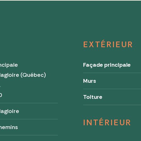
EXTÉRIEUR
ncipale
Façade principale
agloire (Québec)
Murs
a
0
Toiture
agloire
INTÉRIEUR
chemins