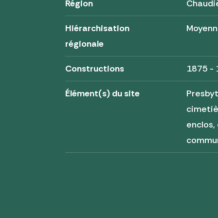
Région
Chaudi
Hiérarchisation
Moyenn
régionale
Constructions
1875 -
Élément(s) du site
Presbyt
cimeti
enclos, 
commun