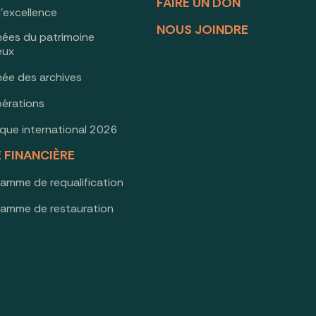
FAIRE UN DON
d’excellence
NOUS JOINDRE
nées du patrimoine
ieux
née des archives
érations
oque international 2026
E FINANCIÈRE
ramme de requalification
ramme de restauration