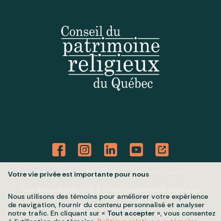
Politique de confidentialité
Mes préférences cookies
Votre vie privée est importante pour nous
Tous droits réservés 2026 © Conseil du patrimoine religieux du
Nous utilisons des témoins pour améliorer votre expérience
Québec
de navigation, fournir du contenu personnalisé et analyser
Conception et réalisation :
Nubee
notre trafic. En cliquant sur «
Tout accepter
», vous consentez