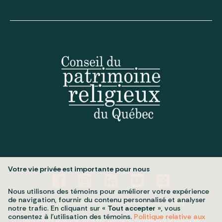
Votre vie privée est importante pour nous
Nous utilisons des témoins pour améliorer votre expérience
de navigation, fournir du contenu personnalisé et analyser
Politique de confidentialité
Mes préférences cookies
notre trafic. En cliquant sur «
Tout accepter
», vous
consentez à l’utilisation des témoins.
Politique relative aux
Tous droits réservés 2026 © Conseil du patrimoine religieux du