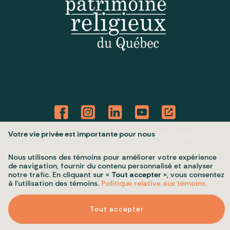
Votre vie privée est importante pour nous
Politique de confidentialité
Mes préférences cookies
Tous droits réservés 2026 © Conseil du patrimoine religieux du
Nous utilisons des témoins pour améliorer votre expérience
Québec
de navigation, fournir du contenu personnalisé et analyser
Conception et réalisation :
Nubee
notre trafic. En cliquant sur «
Tout accepter
», vous consentez
à l’utilisation des témoins.
Politique relative aux témoins
Tout accepter