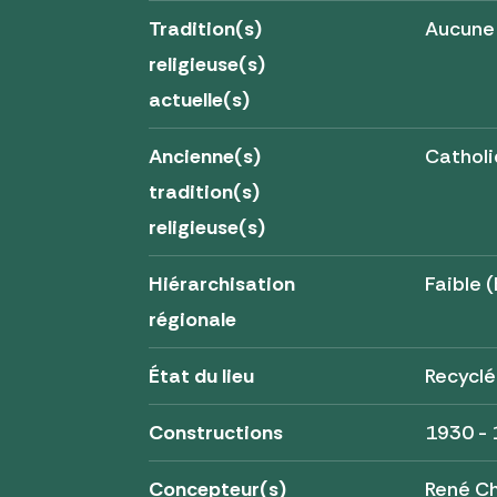
Tradition(s)
Aucune
religieuse(s)
actuelle(s)
Ancienne(s)
Cathol
tradition(s)
religieuse(s)
Hiérarchisation
Faible (
régionale
État du lieu
Recycl
Constructions
1930 -
Concepteur(s)
René C