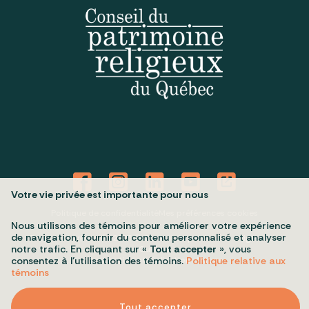
Votre vie privée est importante pour nous
Politique de confidentialité
Mes préférences cookies
Nous utilisons des témoins pour améliorer votre expérience
de navigation, fournir du contenu personnalisé et analyser
Tous droits réservés 2026 © Conseil du patrimoine religieux du
notre trafic. En cliquant sur «
Tout accepter
», vous
Québec
Conception et réalisation :
Nubee
consentez à l’utilisation des témoins.
Politique relative aux
témoins
Tout accepter