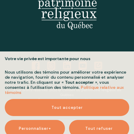
Votre vie privée est importante pour nous
Nous utilisons des témoins pour améliorer votre expérience
de navigation, fournir du contenu personnalisé et analyser
Politique de confidentialité
Mes préférences cookies
notre trafic. En cliquant sur «
Tout accepter
», vous
consentez à l’utilisation des témoins.
Politique relative aux
Tous droits réservés 2026 © Conseil du patrimoine religieux du
témoins
Québec
Conception et réalisation :
Nubee
Tout accepter
Personnaliser
+
Tout refuser