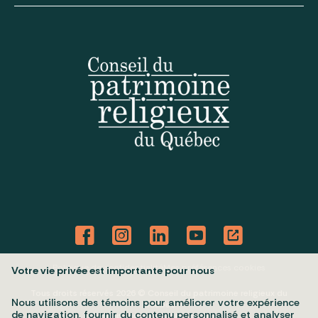
Politique de confidentialité
Mes préférences cookies
Votre vie privée est importante pour nous
Tous droits réservés 2026 © Conseil du patrimoine religieux du
Nous utilisons des témoins pour améliorer votre expérience
Québec
de navigation, fournir du contenu personnalisé et analyser
Conception et réalisation :
Nubee