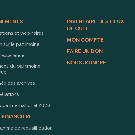
NEMENTS
INVENTAIRE DES LIEUX
DE CULTE
ations et webinaires
MON COMPTE
 sur le patrimoine
FAIRE UN DON
d’excellence
NOUS JOINDRE
nées du patrimoine
ieux
née des archives
érations
oque international 2026
E FINANCIÈRE
ramme de requalification