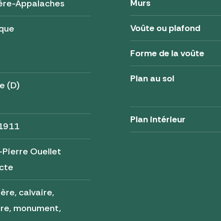
Murs
ère-Appalaches
Voûte ou plafond
ique
Forme de la voûte
Plan au sol
e (D)
Plan intérieur
 1911
Pierre Ouellet
cte
ère, calvaire,
ère, monument,