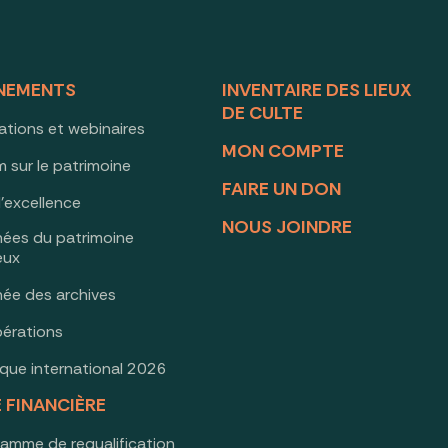
NEMENTS
INVENTAIRE DES LIEUX
DE CULTE
ations et webinaires
MON COMPTE
 sur le patrimoine
FAIRE UN DON
d’excellence
NOUS JOINDRE
nées du patrimoine
ieux
née des archives
érations
oque international 2026
E FINANCIÈRE
ramme de requalification