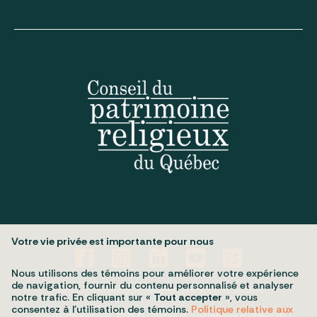
Votre vie privée est importante pour nous
Nous utilisons des témoins pour améliorer votre expérience
de navigation, fournir du contenu personnalisé et analyser
Politique de confidentialité
Mes préférences cookies
notre trafic. En cliquant sur «
Tout accepter
», vous
consentez à l’utilisation des témoins.
Politique relative aux
Tous droits réservés 2026 © Conseil du patrimoine religieux du