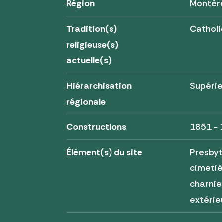
Région
Montér
Tradition(s)
Cathol
religieuse(s)
actuelle(s)
Hiérarchisation
Supérie
régionale
Constructions
1851 -
Élément(s) du site
Presbyt
cimeti
charnie
extérie