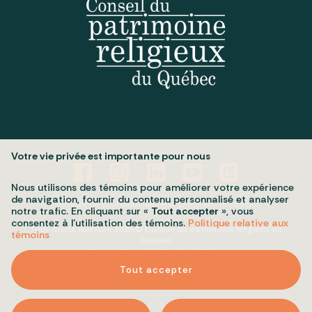
Votre vie privée est importante pour nous
Nous utilisons des témoins pour améliorer votre expérience
de navigation, fournir du contenu personnalisé et analyser
Politique de confidentialité
Mes préférences cookies
notre trafic. En cliquant sur «
Tout accepter
», vous
consentez à l’utilisation des témoins.
Politique relative aux
Tous droits réservés 2026 © Conseil du patrimoine religieux du
témoins
Québec
Conception et réalisation :
Nubee
Tout accepter