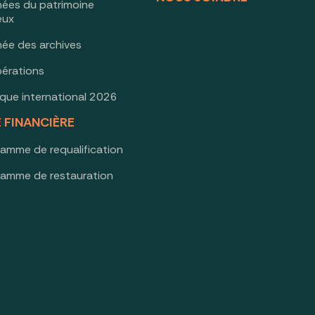
nées du patrimoine
ieux
née des archives
érations
oque international 2026
E FINANCIÈRE
ramme de requalification
ramme de restauration