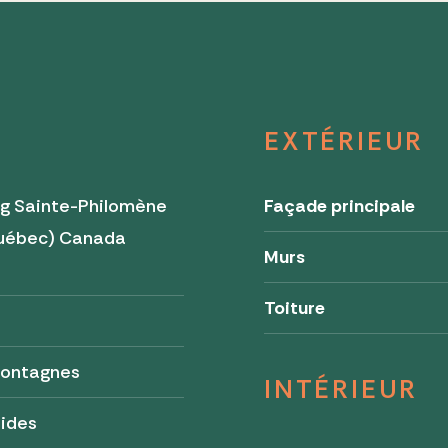
EXTÉRIEUR
ng Sainte-Philomène
Façade principale
uébec) Canada
Murs
0
Toiture
ontagnes
INTÉRIEUR
tides