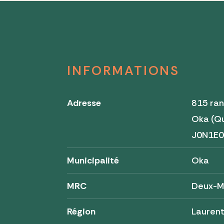
INFORMATIONS
Adresse
815 ra
Oka (Q
J0N1E
Municipalité
Oka
MRC
Deux-M
Région
Lauren