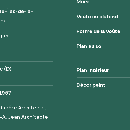
Murs
e-Îles-de-la-
Voûte ou plafond
ine
Forme de la voûte
ique
Plan au sol
e (D)
Plan intérieur
Décor peint
 1957
Dupéré Architecte,
-A. Jean Architecte