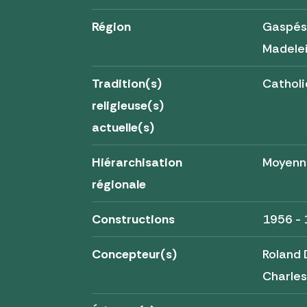
Région
Gaspési
Madele
Tradition(s)
Cathol
religieuse(s)
actuelle(s)
Hiérarchisation
Moyenn
régionale
Constructions
1956 -
Concepteur(s)
Roland 
Charles