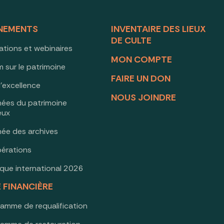
NEMENTS
INVENTAIRE DES LIEUX
DE CULTE
ations et webinaires
MON COMPTE
 sur le patrimoine
FAIRE UN DON
d’excellence
NOUS JOINDRE
nées du patrimoine
ieux
née des archives
érations
oque international 2026
E FINANCIÈRE
ramme de requalification