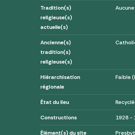
Tradition(s)
Aucune
religieuse(s)
actuelle(s)
Ancienne(s)
Cathol
tradition(s)
religieuse(s)
Hiérarchisation
Faible (
régionale
État du lieu
Recyclé
Constructions
1928 -
Élément(s) du site
Presby