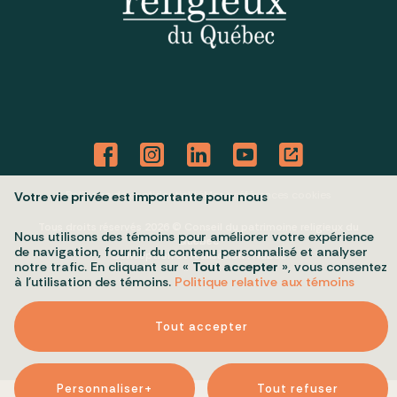
Politique de confidentialité
Mes préférences cookies
Votre vie privée est importante pour nous
Tous droits réservés 2026 © Conseil du patrimoine religieux du
Nous utilisons des témoins pour améliorer votre expérience
Québec
de navigation, fournir du contenu personnalisé et analyser
Conception et réalisation :
Nubee
notre trafic. En cliquant sur «
Tout accepter
», vous consentez
à l’utilisation des témoins.
Politique relative aux témoins
Tout accepter
Personnaliser
+
Tout refuser