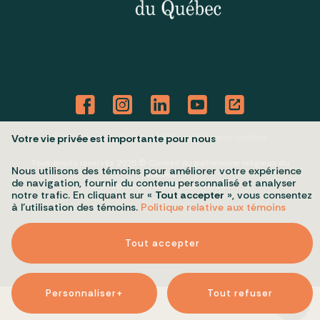
Politique de confidentialité
Mes préférences cookies
Votre vie privée est importante pour nous
Tous droits réservés 2026 © Conseil du patrimoine religieux du
Nous utilisons des témoins pour améliorer votre expérience
Québec
de navigation, fournir du contenu personnalisé et analyser
Conception et réalisation :
Nubee
notre trafic. En cliquant sur «
Tout accepter
», vous consentez
à l’utilisation des témoins.
Politique relative aux témoins
Tout accepter
Personnaliser
+
Tout refuser