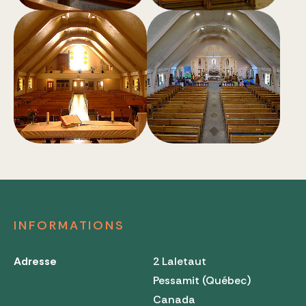
INFORMATIONS
Adresse
2 Laletaut
Pessamit (Québec)
Canada