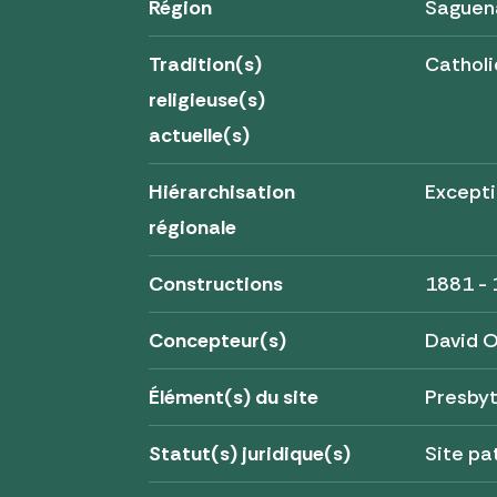
Région
Saguen
Tradition(s)
Cathol
religieuse(s)
actuelle(s)
Hiérarchisation
Excepti
régionale
Constructions
1881 -
Concepteur(s)
David O
Élément(s) du site
Presby
Statut(s) juridique(s)
Site pa