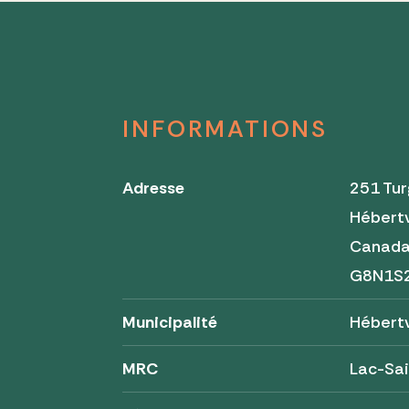
INFORMATIONS
Adresse
251 Tu
Hébertv
Canad
G8N1S
Municipalité
Hébertv
MRC
Lac-Sa