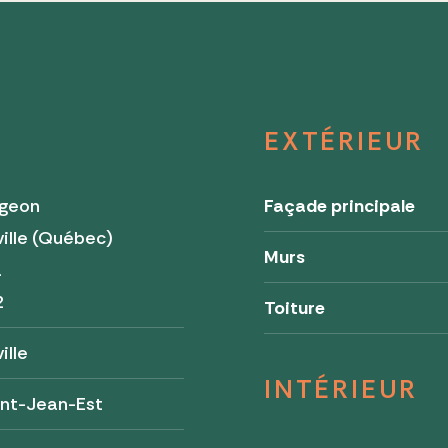
EXTÉRIEUR
rgeon
Façade principale
ille (Québec)
Murs
a
2
Toiture
ille
INTÉRIEUR
int-Jean-Est