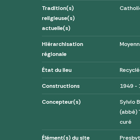
Tradition(s)
Cathol
religieuse(s)
actuelle(s)
Hiérarchisation
Moyenn
régionale
État du lieu
Recyclé
Constructions
1949 -
Concepteur(s)
Sylvio 
(abbé) 
curé
Élément(s) du site
Presby