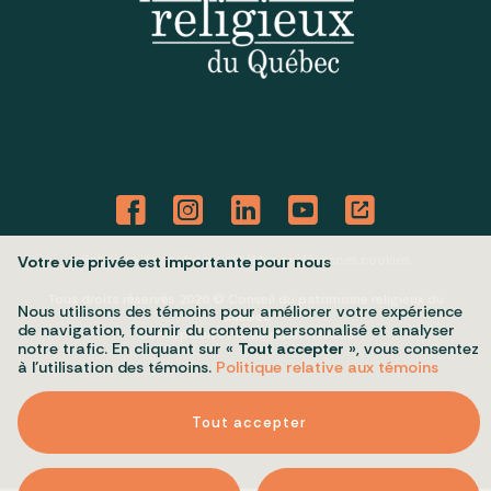
Politique de confidentialité
Mes préférences cookies
Votre vie privée est importante pour nous
Tous droits réservés 2026 © Conseil du patrimoine religieux du
Nous utilisons des témoins pour améliorer votre expérience
Québec
de navigation, fournir du contenu personnalisé et analyser
Conception et réalisation :
Nubee
notre trafic. En cliquant sur «
Tout accepter
», vous consentez
à l’utilisation des témoins.
Politique relative aux témoins
Tout accepter